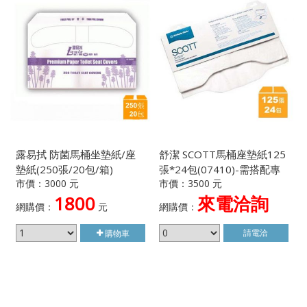
露易拭 防菌馬桶坐墊紙/座
舒潔 SCOTT馬桶座墊紙125
墊紙(250張/20包/箱)
張*24包(07410)-需搭配專
市價：3000 元
市價：3500 元
屬架使用
1800
來電洽詢
網購價：
元
網購價：
請電洽
購物車