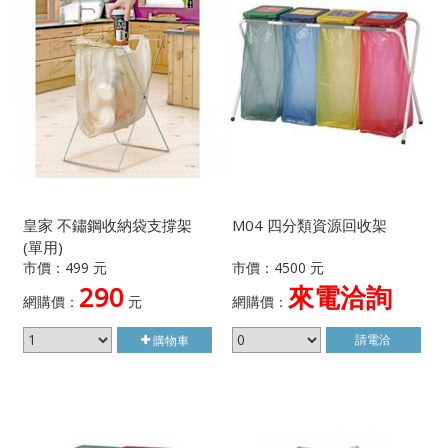
皇家 不鏽鋼收納袋支撐架
M04 四分類資源回收架
(單用)
市價：499 元
市價：4500 元
290
來電洽詢
網購價：
元
網購價：
請電洽
購物車