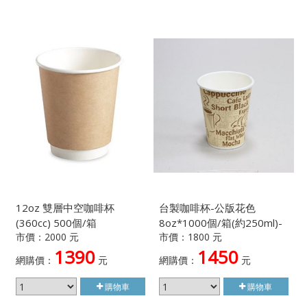
12oz 雙層中空咖啡杯
台製咖啡杯-公版花色
(360cc) 500個/箱
8oz*1000個/箱(約250ml)-
市價：2000 元
市價：1800 元
顏色隨機出貨不挑款
1390
1450
網購價：
元
網購價：
元
購物車
購物車