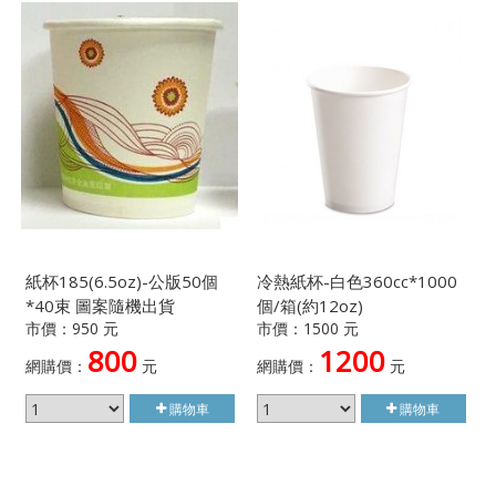
紙杯185(6.5oz)-公版50個
冷熱紙杯-白色360cc*1000
*40束 圖案隨機出貨
個/箱(約12oz)
市價：950 元
市價：1500 元
800
1200
網購價：
元
網購價：
元
購物車
購物車