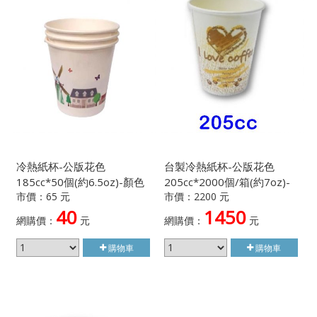
冷熱紙杯-公版花色
台製冷熱紙杯-公版花色
185cc*50個(約6.5oz)-顏色
205cc*2000個/箱(約7oz)-
市價：65 元
市價：2200 元
隨機出貨不挑款
顏色隨機出貨不挑款
40
1450
網購價：
元
網購價：
元
購物車
購物車