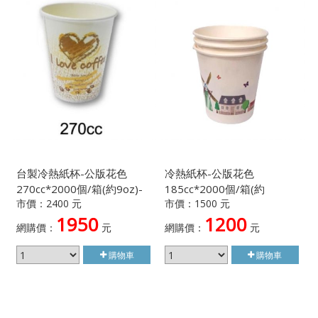
台製冷熱紙杯-公版花色
冷熱紙杯-公版花色
270cc*2000個/箱(約9oz)-
185cc*2000個/箱(約
市價：2400 元
市價：1500 元
顏色隨機出貨不挑款
6.5oz)-顏色隨機出貨不挑款
1950
1200
網購價：
元
網購價：
元
購物車
購物車