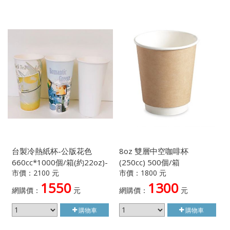
台製冷熱紙杯-公版花色
8oz 雙層中空咖啡杯
660cc*1000個/箱(約22oz)-
(250cc) 500個/箱
市價：2100 元
市價：1800 元
顏色隨機出貨不挑款
1550
1300
網購價：
元
網購價：
元
購物車
購物車