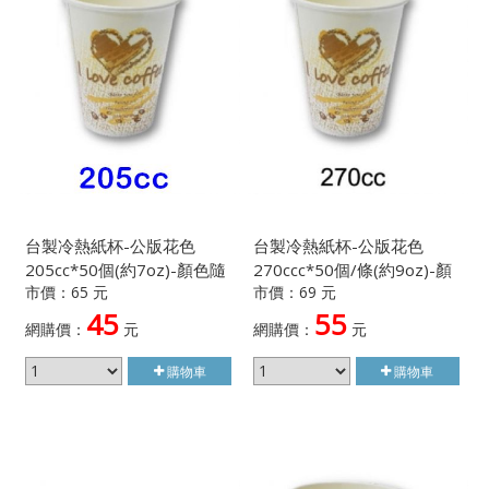
台製冷熱紙杯-公版花色
台製冷熱紙杯-公版花色
205cc*50個(約7oz)-顏色隨
270ccc*50個/條(約9oz)-顏
市價：65 元
市價：69 元
機出貨不挑款
色隨機出貨不挑款
45
55
網購價：
元
網購價：
元
購物車
購物車