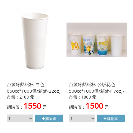
台製冷熱紙杯-白色
台製冷熱紙杯-公版花色
660cc*1000個/箱(約22oz)
500cc*1000個/箱(約17oz)-
市價：2100 元
市價：1800 元
顏色隨機出貨不挑款
1550
1500
網購價：
元
網購價：
元
購物車
購物車