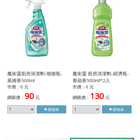
魔術靈廚房清潔劑-噴槍瓶-
魔術靈 廚房清潔劑-經濟瓶-
萊姆香500ml
青蘋香500ml*2入
市價：0 元
市價：0 元
90
130
網購價：
元
網購價：
元
購物車
購物車