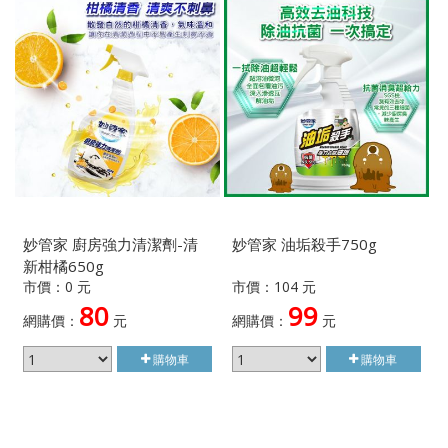
妙管家 廚房強力清潔劑-清
妙管家 油垢殺手750g
新柑橘650g
市價：0 元
市價：104 元
80
99
網購價：
元
網購價：
元
購物車
購物車