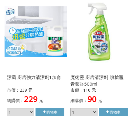
潔霜 廚房強力清潔劑1加侖
魔術靈 廚房清潔劑-噴槍瓶-
青蘋香500ml
市價：239 元
市價：110 元
229
90
網購價：
元
網購價：
元
購物車
購物車