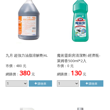
九月 超強力油脂溶解劑4L
魔術靈廚房清潔劑-經濟瓶-
萊姆香500ml*2入
市價：480 元
市價：0 元
380
130
網購價：
元
網購價：
元
購物車
購物車