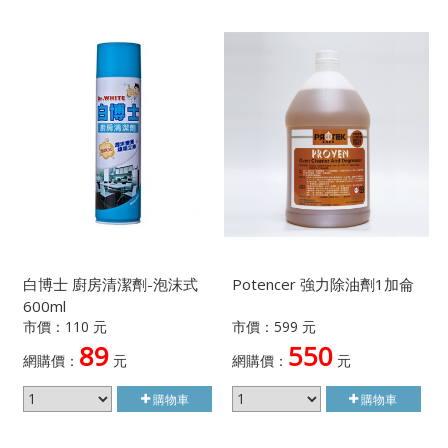
白博士 廚房清潔劑-泡沫式
Potencer 強力除油劑1加侖
600ml
市價：110 元
市價：599 元
89
550
網購價：
元
網購價：
元
購物車
購物車