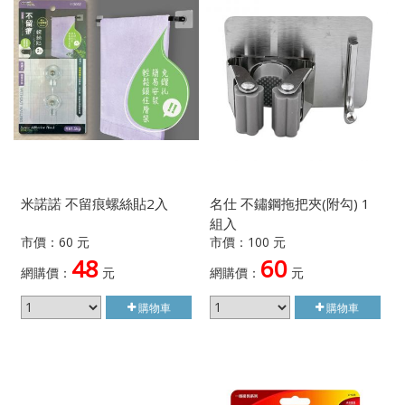
米諾諾 不留痕螺絲貼2入
名仕 不鏽鋼拖把夾(附勾) 1
組入
市價：60 元
市價：100 元
48
60
網購價：
元
網購價：
元
購物車
購物車