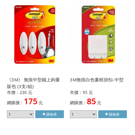
《3M》 無痕中型鐵上鉤量
3M無痕白色畫框掛扣-中型
販包 (3支/組)
市價：230 元
市價：95 元
175
85
網購價：
元
網購價：
元
購物車
購物車