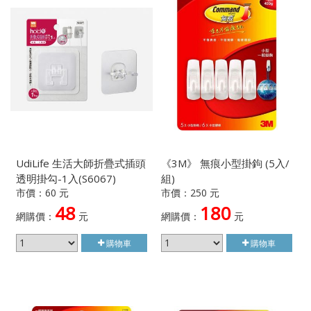
UdiLife 生活大師折疊式插頭
《3M》 無痕小型掛鉤 (5入/
透明掛勾-1入(S6067)
組)
市價：60 元
市價：250 元
48
180
網購價：
元
網購價：
元
購物車
購物車