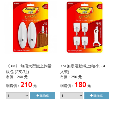
《3M》 無痕大型鐵上鉤量
3M 無痕活動鐵上鉤(小) (4
販包 (2支/組)
入裝)
市價：260 元
市價：250 元
210
180
網購價：
元
網購價：
元
購物車
購物車