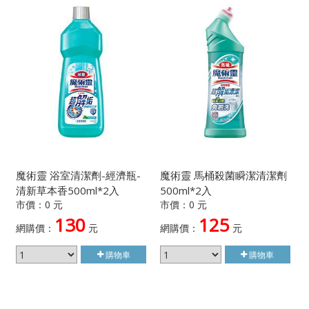
魔術靈 浴室清潔劑-經濟瓶-
魔術靈 馬桶殺菌瞬潔清潔劑
清新草本香500ml*2入
500ml*2入
市價：0 元
市價：0 元
130
125
網購價：
元
網購價：
元
購物車
購物車