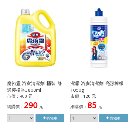
魔術靈 浴室清潔劑-桶裝-舒
潔霜 浴廁清潔劑-亮潔檸檬
適檸檬香3800ml
1050g
市價：400 元
市價：120 元
290
85
網購價：
元
網購價：
元
購物車
購物車