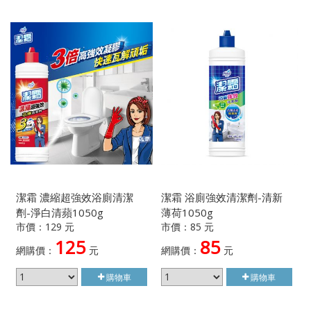
潔霜 濃縮超強效浴廁清潔
潔霜 浴廁強效清潔劑-清新
劑-淨白清蘋1050g
薄荷1050g
市價：129 元
市價：85 元
125
85
網購價：
元
網購價：
元
購物車
購物車