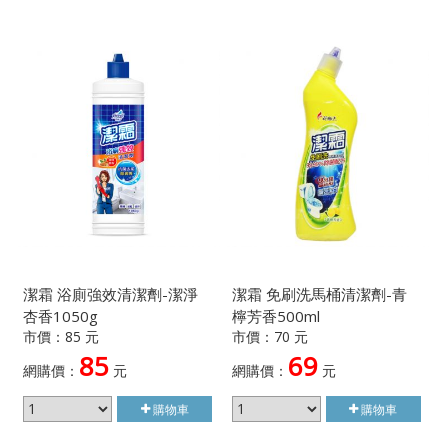
潔霜 浴廁強效清潔劑-潔淨
潔霜 免刷洗馬桶清潔劑-青
杏香1050g
檸芳香500ml
市價：85 元
市價：70 元
85
69
網購價：
元
網購價：
元
購物車
購物車