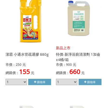
新品上市
潔霜 小通水管疏通膠 880g
特價-新淨浴廁清潔劑 1加侖
x4桶/箱
市價：250 元
市價：900 元
155
660
網購價：
元
網購價：
元
購物車
購物車