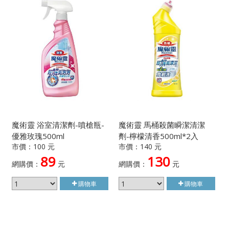
魔術靈 浴室清潔劑-噴槍瓶-
魔術靈 馬桶殺菌瞬潔清潔
優雅玫瑰500ml
劑-檸檬清香500ml*2入
市價：100 元
市價：140 元
89
130
網購價：
元
網購價：
元
購物車
購物車