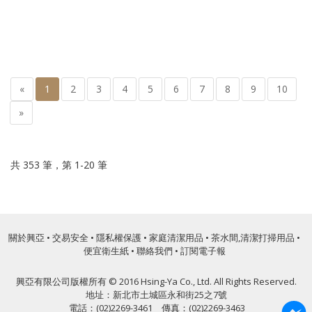
«
1
2
3
4
5
6
7
8
9
10
»
共 353 筆，第 1-20 筆
關於興亞
•
交易安全
•
隱私權保護
•
家庭清潔用品
•
茶水間,清潔打掃用品
•
便宜衛生紙
•
聯絡我們
•
訂閱電子報
興亞有限公司版權所有 © 2016 Hsing-Ya Co., Ltd. All Rights Reserved.
地址：新北市土城區永和街25之7號
電話：(02)2269-3461 傳真：(02)2269-3463