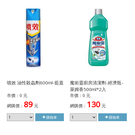
噴效 油性殺蟲劑600ml-藍蓋
魔術靈廚房清潔劑-經濟瓶-
萊姆香500ml*2入
市價：0 元
市價：0 元
89
130
網購價：
元
網購價：
元
購物車
購物車