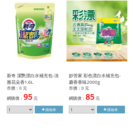
新奇 潔艷漂白水補充包-淡
妙管家 彩色漂白水補充包-
雅花朵香1.6L
麝香香味2000g
市價：0 元
市價：0 元
95
85
網購價：
元
網購價：
元
購物車
購物車