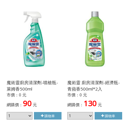
魔術靈廚房清潔劑-噴槍瓶-
魔術靈 廚房清潔劑-經濟瓶-
萊姆香500ml
青蘋香500ml*2入
市價：0 元
市價：0 元
90
130
網購價：
元
網購價：
元
購物車
購物車