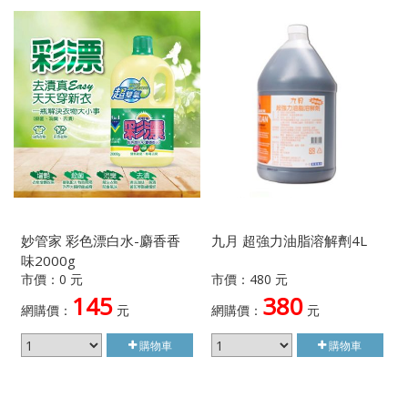
妙管家 彩色漂白水-麝香香
九月 超強力油脂溶解劑4L
味2000g
市價：0 元
市價：480 元
145
380
網購價：
元
網購價：
元
購物車
購物車