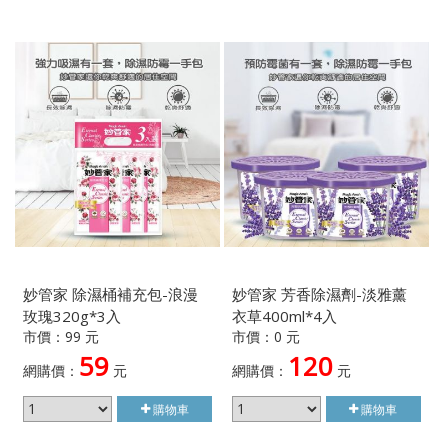
妙管家 除濕桶補充包-浪漫
妙管家 芳香除濕劑-淡雅薰
玫瑰320g*3入
衣草400ml*4入
市價：99 元
市價：0 元
59
120
網購價：
元
網購價：
元
購物車
購物車