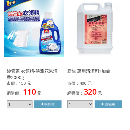
妙管家 衣領精-淡雅花果清
新生 萬用清潔劑1加侖
香2000g
市價：150 元
市價：400 元
110
320
網購價：
元
網購價：
元
購物車
購物車