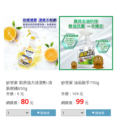
妙管家 廚房強力清潔劑-清
妙管家 油垢殺手750g
新柑橘650g
市價：0 元
市價：104 元
80
99
網購價：
元
網購價：
元
購物車
購物車