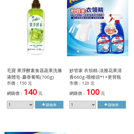
毛寶 果淨酵素食器蔬果洗滌
妙管家 衣領精-淡雅花果清
液體皂-麝香葡萄(700g)
香660g-噴槍頭*1+更替瓶
市價：150 元
市價：120 元
*1
140
100
網購價：
元
網購價：
元
購物車
購物車