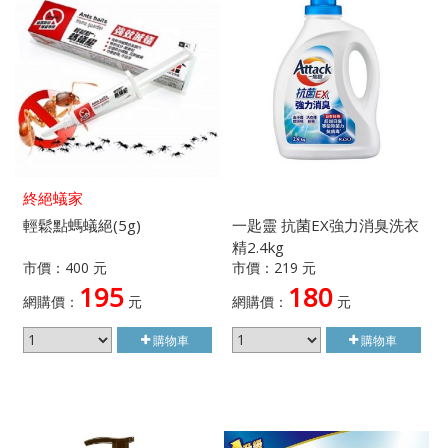
終絕蟻家
輕鬆點螞蟻絕(5g)
一匙靈 抗菌EX強力消臭洗衣
精2.4kg
市價：400 元
市價：219 元
195
180
網購價：
元
網購價：
元
購物車
購物車