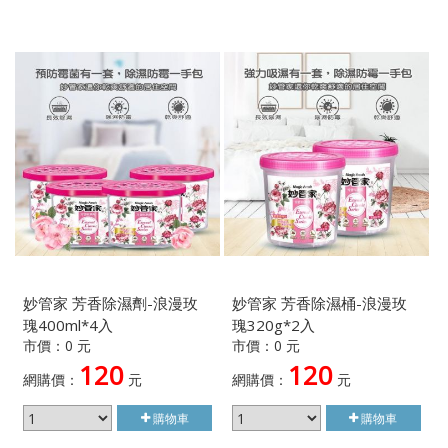
妙管家 芳香除濕劑-浪漫玫
妙管家 芳香除濕桶-浪漫玫
瑰400ml*4入
瑰320g*2入
市價：0 元
市價：0 元
120
120
網購價：
元
網購價：
元
購物車
購物車