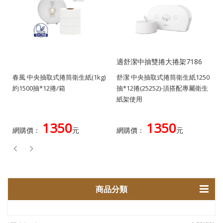
適舒潔中抽雙捲大捲架7186
春風 中央抽取式捲筒衛生紙(1kg)
舒潔 中央抽取式捲筒衛生紙1250
約1500抽*12捲/箱
抽*12捲(25252)-須搭配專屬衛生
紙架使用
1350
1350
網購價：
元
網購價：
元
商品分類