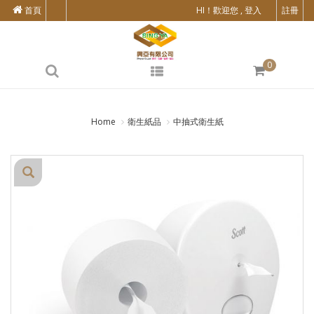
首頁
HI！歡迎您 , 登入
註冊
0
Home
衛生紙品
中抽式衛生紙