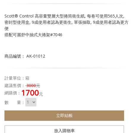
Scott® Control 高容量雙層大型捲筒衛生紙, 每卷可使用565人次,
密封型使用盒, 9成使用者認為更衛生, 單張抽取, 9成使用者認為更方
便
搭配可麗舒中抽式大捲架#7046
商品編號： AK-01012
計量單位：箱
建議售價：
3000
元
1700
網購價：
元
數 量：
立即結帳
放入購物車