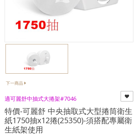
下一商品
適可麗舒中抽式大捲架#7046
特價-可麗舒 中央抽取式大型捲筒衛生
紙1750抽x12捲(25350)-須搭配專屬衛
生紙架使用