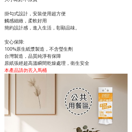
掛勾式設計，安裝使用超方便
觸感細緻，柔軟好用
簡約設計感，進入生活，彰顯品味。
安心保障:
100%原生紙漿製造，不含瑩生劑
台灣製造，品質純淨有保障
原紙張經超高溫瞬間乾燥處理，衛生安全
本產品請勿丟入馬桶