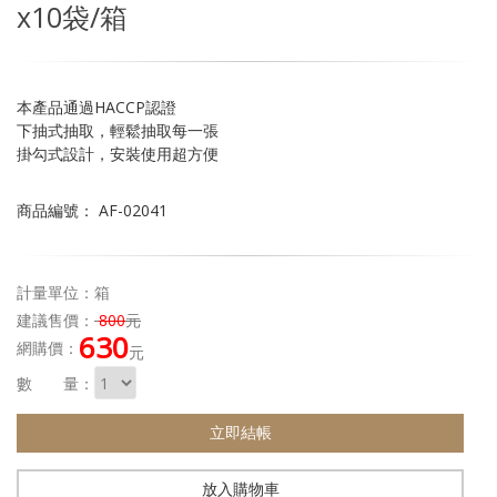
x10袋/箱
本產品通過HACCP認證
下抽式抽取，輕鬆抽取每一張
掛勾式設計，安裝使用超方便
商品編號： AF-02041
計量單位：箱
建議售價：
800
元
630
網購價：
元
數 量：
立即結帳
放入購物車