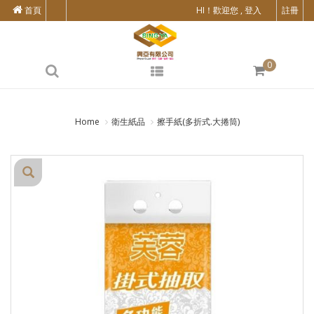
首頁
HI！歡迎您 , 登入
註冊
0
Home
衛生紙品
擦手紙(多折式.大捲筒)