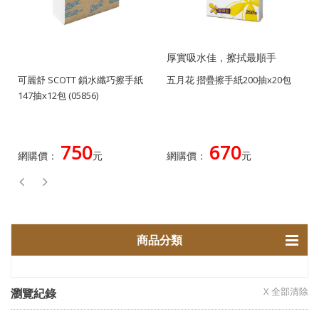
厚實吸水佳，擦拭最順手
可麗舒 SCOTT 鎖水纖巧擦手紙
五月花 摺疊擦手紙200抽x20包
147抽x12包 (05856)
750
670
網購價：
元
網購價：
元
商品分類
X 全部清除
瀏覽紀錄